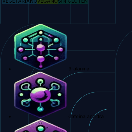
VEGETARIANO
VEGANO
SIN GLUTEN
14 ingredientes de última generación
β-alanina
Cafeína anhidra