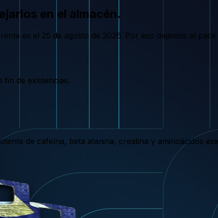
ejarlos en el almacén.
ente es el 25 de agosto de 2026. Por eso dejamos el pack 
fin de existencias.
otente de cafeína, beta alanina, creatina y aminoácidos es