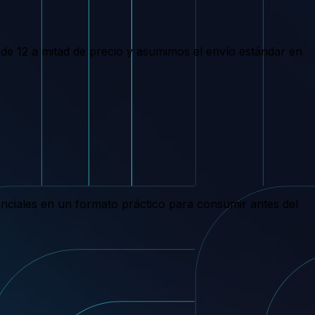
de 12 a mitad de precio y asumimos el envío estándar en
enciales en un formato práctico para consumir antes del