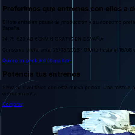
Preferimos que entrenes con ellos a d
El lote entra en pausa de producción y su consumo prefer
España.
14,75 €
29,49 €
ENVÍO GRATIS EN ESPAÑA
Consumo preferente: 25/08/2026 · Oferta hasta el 18/08 o 
Quiero mi pack del último lote
Potencia tus entrenos
Eleva tu nivel físico con esta nueva poción. Una mezcla p
entrenamiento.
Comprar