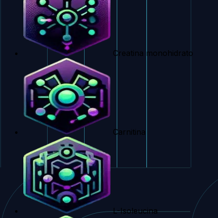
Creatina monohidrato
Carnitina
L-Isoleucina