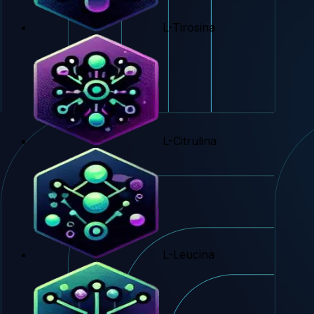
L-Tirosina
L-Citrulina
L-Leucina