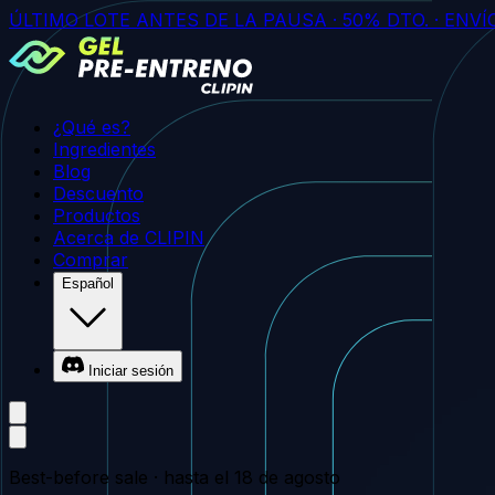
ÚLTIMO LOTE ANTES DE LA PAUSA
·
50%
DTO.
·
ENVÍ
¿Qué es?
Ingredientes
Blog
Descuento
Productos
Acerca de CLIPIN
Comprar
Español
Iniciar sesión
Best-before sale · hasta el 18 de agosto