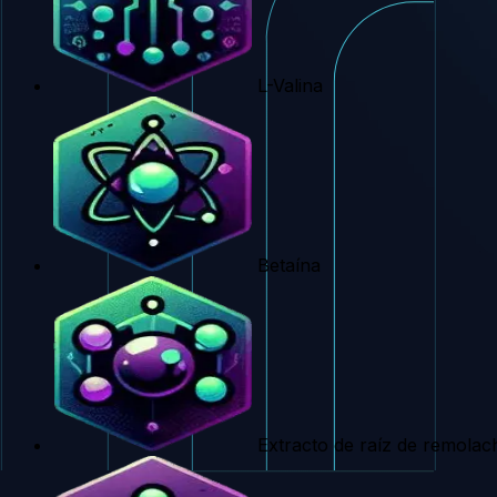
L-Valina
Betaína
Extracto de raíz de remolac